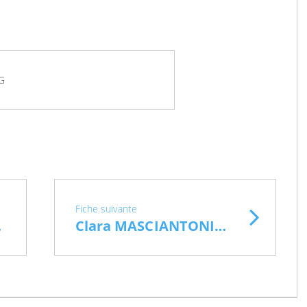
NG
Fiche suivante
ute)
Clara MASCIANTONIO (art-thérapeute)