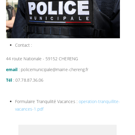
Contact :
44 route Nationale - 59152 CHERENG
email
: policemunicipale@mairie-chereng.fr
Tél
: 07.78.87.36.06
Formulaire Tranquilité Vacances :
operation-tranquillite-
vacances-1.pdf