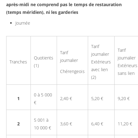
après-midi ne comprend pas le temps de restauration
(temps méridien), ni les garderies
Journée
Tarif
Tarif
Tarif
journalier
Quotients
journalier
journalier
Tranches
Extérieurs
(1)
Extérieurs
avec lien
Chérengeois
sans lien
(2)
0 à 5 000
1
2,40 €
5,20 €
9,20 €
€
5 001 à
2
3,60 €
6,40 €
11,20 €
10 000 €