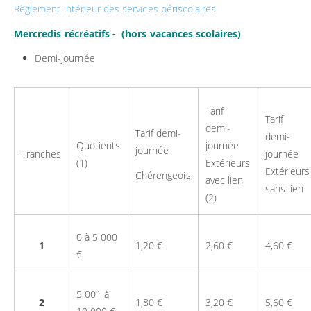
Règlement intérieur des services périscolaires
Mercredis récréatifs - (hors vacances scolaires)
Demi-journée
Tarif
Tarif
demi-
Tarif demi-
demi-
Quotients
journée
journée
Tranches
journée
(1)
Extérieurs
Extérieurs
Chérengeois
avec lien
sans lien
(2)
0 à 5 000
1
1,20 €
2,60 €
4,60 €
€
5 001 à
2
1,80 €
3,20 €
5,60 €