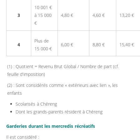
10 001 €
3
à 15 000
4,80 €
4,60 €
13,20 €
€
Plus de
4
6,00 €
8,80 €
15,40 €
15 000 €
(1) : Quotient = Revenu Brut Global / Nombre de part (cf.
feuille d’imposition)
(2) : Sont considérés comme « extérieurs avec lien », les
enfants
Scolarisés à Chéreng
Dont les grands-parents résident à Chéreng
Garderies durant les mercredis récréatifs
Il est considéré :