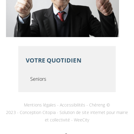
VOTRE QUOTIDIEN
Seniors
Mentions légales
-
Accessibilités
- Chéreng ©
2023 -
Conception Citopia
-
Solution de site internet pour mairie
et collectivité - WeeCity