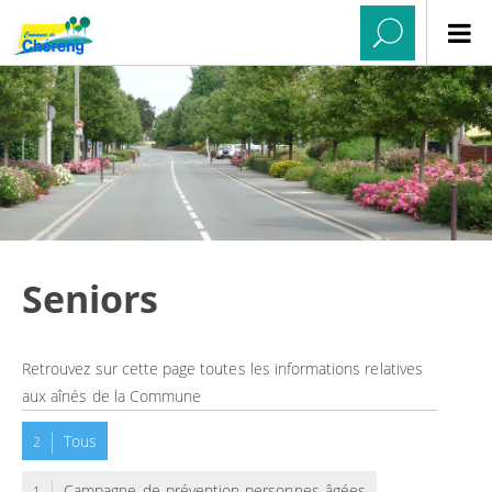
Seniors
Retrouvez sur cette page toutes les informations relatives
aux aînés de la Commune
Tous
2
Campagne-de-prévention-personnes-âgées
1