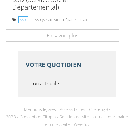
Départemental)
SSD
SSD (Service Social Départemental)
En savoir plus
VOTRE QUOTIDIEN
Contacts utiles
Mentions légales
-
Accessibilités
- Chéreng ©
2023 -
Conception Citopia
-
Solution de site internet pour mairie
et collectivité - WeeCity