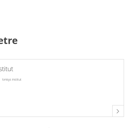
etre
stitut
Ionisys institut