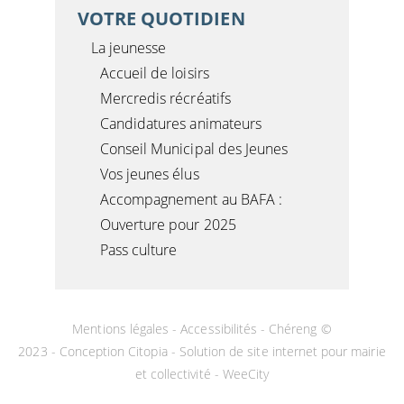
VOTRE QUOTIDIEN
La jeunesse
Accueil de loisirs
Mercredis récréatifs
Candidatures animateurs
Conseil Municipal des Jeunes
Vos jeunes élus
Accompagnement au BAFA :
Ouverture pour 2025
Pass culture
Mentions légales
-
Accessibilités
- Chéreng ©
2023 -
Conception Citopia
-
Solution de site internet pour mairie
et collectivité - WeeCity