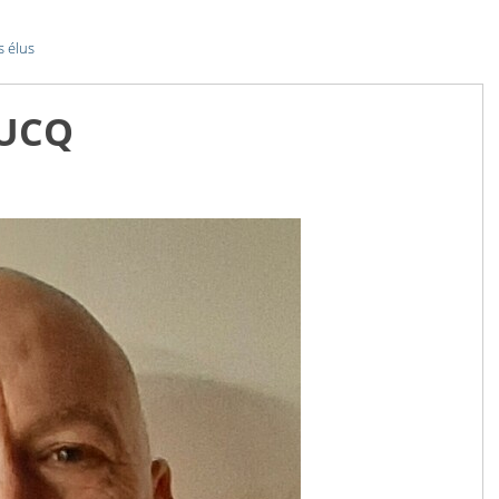
s élus
OUCQ