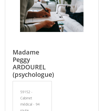
Madame
Peggy
ARDOUREL
(psychologue)
59152 -
Cabinet
médical - 94
route