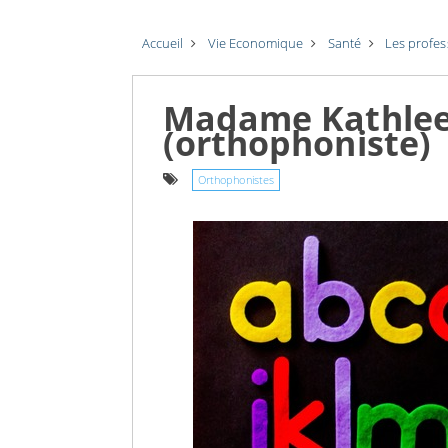
Accueil
Vie Economique
Santé
Les profe
Madame Kathle
(orthophoniste)
Orthophonistes