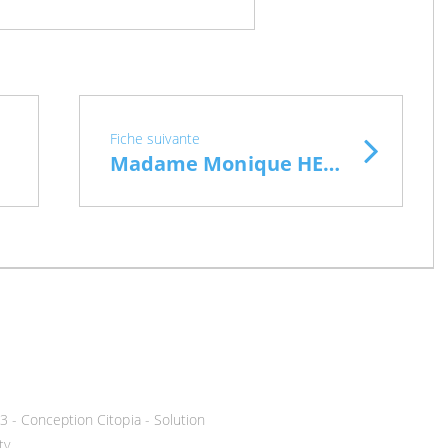
Fiche suivante
Madame Monique HENNEBELLE (infirmière)
3 -
Conception Citopia
-
Solution
ty