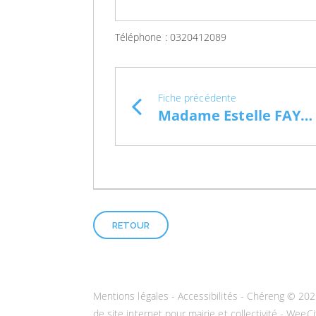
Téléphone :
0320412089
Fiche précédente
Madame Estelle FAYOLLE (orthophoniste)
RETOUR
Mentions légales
-
Accessibilités
- Chéreng © 202
de site internet pour mairie et collectivité - WeeCi